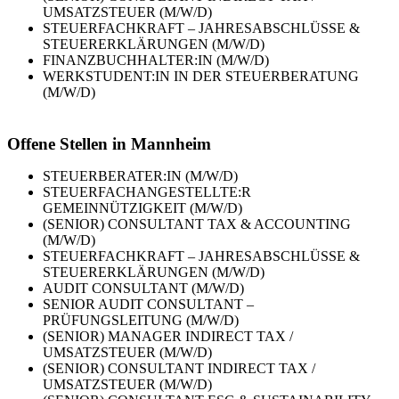
UMSATZSTEUER (M/W/D)
STEUERFACHKRAFT – JAHRESABSCHLÜSSE &
STEUERERKLÄRUNGEN (M/W/D)
FINANZBUCHHALTER:IN (M/W/D)
WERKSTUDENT:IN IN DER STEUERBERATUNG
(M/W/D)
Offene Stellen in Mannheim
STEUERBERATER:IN (M/W/D)
STEUERFACHANGESTELLTE:R
GEMEINNÜTZIGKEIT (M/W/D)
(SENIOR) CONSULTANT TAX & ACCOUNTING
(M/W/D)
STEUERFACHKRAFT – JAHRESABSCHLÜSSE &
STEUERERKLÄRUNGEN (M/W/D)
AUDIT CONSULTANT (M/W/D)
SENIOR AUDIT CONSULTANT –
PRÜFUNGSLEITUNG (M/W/D)
(SENIOR) MANAGER INDIRECT TAX /
UMSATZSTEUER (M/W/D)
(SENIOR) CONSULTANT INDIRECT TAX /
UMSATZSTEUER (M/W/D)