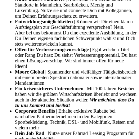
Standorte in Mannheim, Saarbrücken, Merzig und
Luxemburg. Nutze sie und connecte Dich mit Kolleg:innen,
um Deinen Erfahrungsschatz zu erweitern.
Entwicklungsmöglichkeiten
| Können wir Dir einen klaren
Aufstiegsplan zur Geschäftsführung versprechen? Nein.
Aber bei uns bekommst Du eine exzellente Ausbildung, in der
Du Deinen eigenen fachlichen Schwerpunkt wählst und Dich
stets weiterentwickeln kannst.
Offen für Verbesserungsvorschläge
| Egal welchen Titel
oder Rang Du hast: Du siehst Verbesserungspotential, Du hast
einen Lösungsvorschlag. Wir sind immer offen für neue
Ideen!
Moore Global
| Spannender und vielfältiger Tätigkeitsbereich
mit einem breiten Spektrum nationaler sowie internationaler
Mandant:innen
Ein krisensicheres Unternehmen
| Mit 100 Jahren Bestehen
haben wir die größten Wirtschaftskrisen überlebt und wachsen
auch in der aktuellen Situation weiter.
Wir möchten, dass Du
zu uns kommst und bleibst!
Corporate Benefits
| Erhalte exklusive Rabatte bei
namhaften Partnerunternehmen in den Kategorien
Sportbekleidung, Technik, DSL- und Mobilfunk, Reisen und
vielem mehr
Dein Job-Rad
| Nutze unser Fahrrad-Leasing-Programm für
noch mehr Mobilität