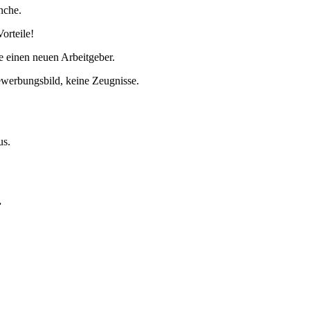
nche.
orteile!
e einen neuen Arbeitgeber.
ewerbungsbild, keine Zeugnisse.
us.
.